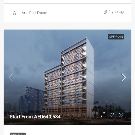
1 year ago
Arta Real Estate
OFF-PLAN
Start From
AED640,584