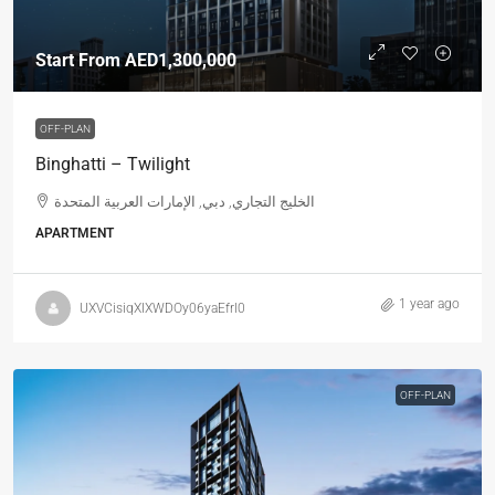
Start From
AED1,300,000
OFF-PLAN
Binghatti – Twilight
الخليج التجاري, دبي, الإمارات العربية المتحدة
APARTMENT
1 year ago
UXVCisiqXIXWDOy06yaEfrl0
OFF-PLAN