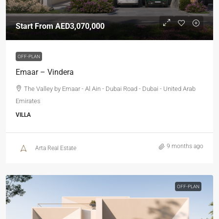
Start From
AED3,070,000
OFF-PLAN
Emaar – Vindera
The Valley by Emaar - Al Ain - Dubai Road - Dubai - United Arab
Emirates
VILLA
9 months ago
Arta Real Estate
OFF-PLAN